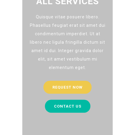
ALL SERVICES
Quisque vitae posuere libero.
Phasellus feugiat erat sit amet dui
condimentum imperdiet. Ut at
libero nec ligula fringilla dictum sit
amet id dui. Integer gravida dolor
elit, sit amet vestibulum mi
elementum eget.
REQUEST NOW
CONTACT US