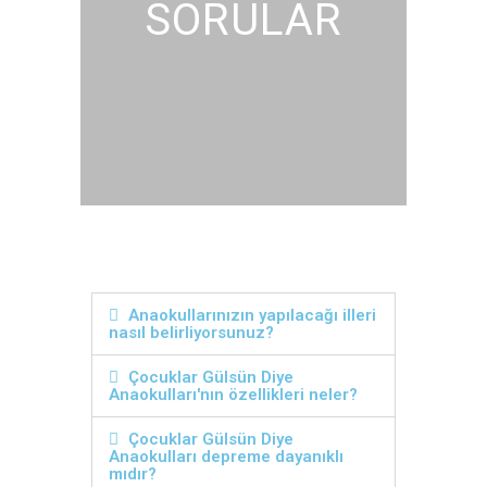
SORULAR
Anaokullarınızın yapılacağı illeri
nasıl belirliyorsunuz?
Çocuklar Gülsün Diye
Anaokulları'nın özellikleri neler?
Çocuklar Gülsün Diye
Anaokulları depreme dayanıklı
mıdır?